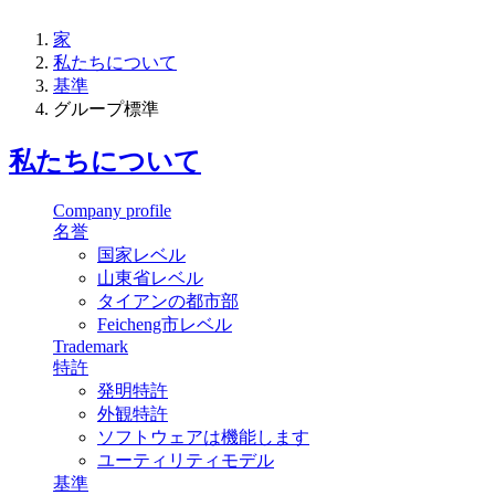
家
私たちについて
基準
グループ標準
私たちについて
Company profile
名誉
国家レベル
山東省レベル
タイアンの都市部
Feicheng市レベル
Trademark
特許
発明特許
外観特許
ソフトウェアは機能します
ユーティリティモデル
基準