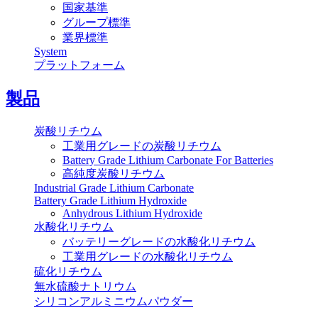
国家基準
グループ標準
業界標準
System
プラットフォーム
製品
炭酸リチウム
工業用グレードの炭酸リチウム
Battery Grade Lithium Carbonate For Batteries
高純度炭酸リチウム
Industrial Grade Lithium Carbonate
Battery Grade Lithium Hydroxide
Anhydrous Lithium Hydroxide
水酸化リチウム
バッテリーグレードの水酸化リチウム
工業用グレードの水酸化リチウム
硫化リチウム
無水硫酸ナトリウム
シリコンアルミニウムパウダー