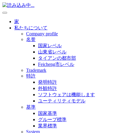
家
私たちについて
Company profile
名誉
国家レベル
山東省レベル
タイアンの都市部
Feicheng市レベル
Trademark
特許
発明特許
外観特許
ソフトウェアは機能します
ユーティリティモデル
基準
国家基準
グループ標準
業界標準
System