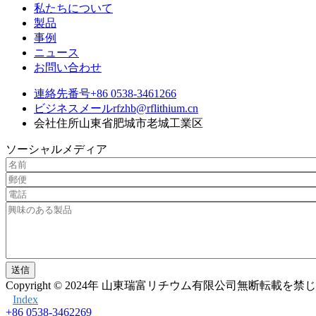
私たちについて
製品
事例
ニュース
お問い合わせ
連絡先番号
+86 0538-3461266
ビジネスメール
rfzhb@rflithium.cn
会社住所
山東省肥城市老城工業区
ソーシャルメディア
送信
Copyright © 2024年
山東瑞富リチウム有限公司無断転載を禁
Index
+86 0538-3462269