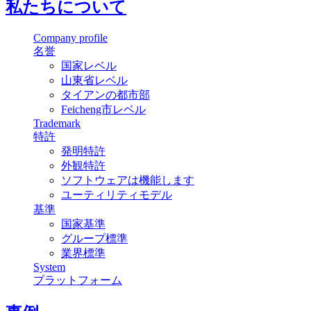
私たちについて
Company profile
名誉
国家レベル
山東省レベル
タイアンの都市部
Feicheng市レベル
Trademark
特許
発明特許
外観特許
ソフトウェアは機能します
ユーティリティモデル
基準
国家基準
グループ標準
業界標準
System
プラットフォーム