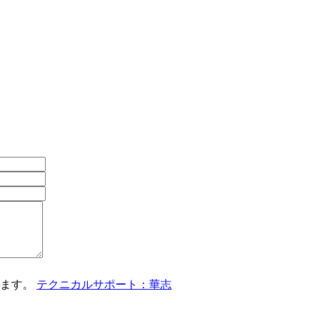
じます。
テクニカルサポート：華志