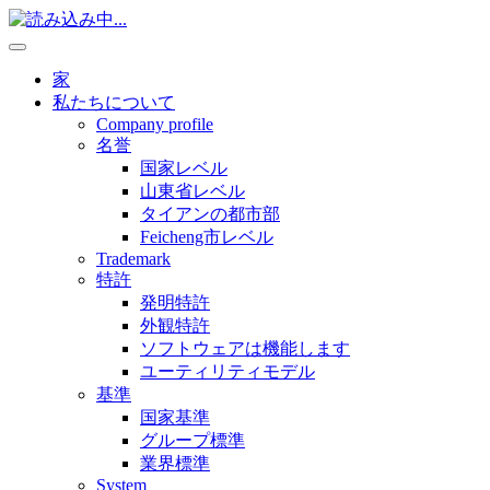
家
私たちについて
Company profile
名誉
国家レベル
山東省レベル
タイアンの都市部
Feicheng市レベル
Trademark
特許
発明特許
外観特許
ソフトウェアは機能します
ユーティリティモデル
基準
国家基準
グループ標準
業界標準
System